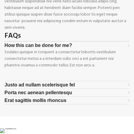
vestibulum suspendisse nisi vene natis iaculis ridiculus adipis cing
habitasse neque ad at hendrerit diam facilisi semper. Potenti pen
atibus quisque suspen disse fusce sociosqu lobor tis eget neque
nascetur posuere nisi adipiscing condim entum in vulputate auctor a
sem viverra.
FAQs
How this can be done for me?
Sodales quisque in torquent a consectetur lobortis vestibulum
consectetur metus a a interdum odio orci a est parturient nisi
pharetra vivamus a commodo tellus. Est non arcu a.
Justo ad nullam scelerisque fel
Porta nec aenean pellentesqu
Erat sagittis mollis rhoncus