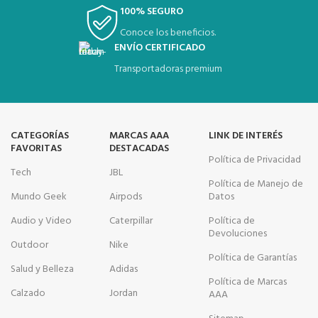
100% SEGURO
Conoce los beneficios.
ENVÍO CERTIFICADO
Transportadoras premium
CATEGORÍAS
MARCAS AAA
LINK DE INTERÉS
FAVORITAS
DESTACADAS
Política de Privacidad
Tech
JBL
Política de Manejo de
Mundo Geek
Airpods
Datos
Audio y Video
Caterpillar
Política de
Devoluciones
Outdoor
Nike
Política de Garantías
Salud y Belleza
Adidas
Política de Marcas
Calzado
Jordan
AAA