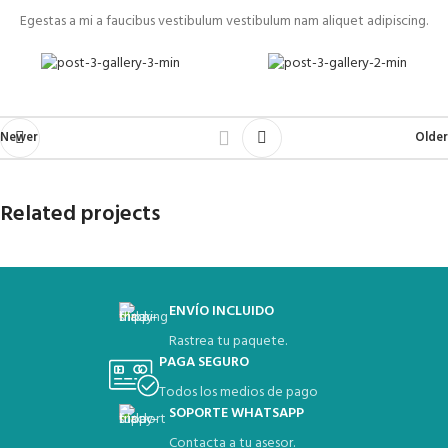
Egestas a mi a faucibus vestibulum vestibulum nam aliquet adipiscing.
Newer
Older
Related projects
ENVÍO INCLUIDO
A lacus bibendum pulvinar
Furniture
Rastrea tu paquete.
PAGA SEGURO
Todos los medios de pago
SOPORTE WHATSAPP
Contacta a tu asesor.