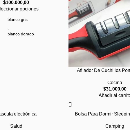
$
100.000,00
rolling
leccionar opciones
e button
blanco gris
,
blanco dorado
,
blanco rosa
,
blanco multicolor
Afilador De Cuchillos Por
35
Cocina
$
31.000,00
,
36
Añadir al carrit
,
37
ascula electrónica
Bolsa Para Dormir Sleepi
,
38
Salud
Camping