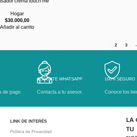
sador crema touch me
Hogar
$
30.000,00
Añadir al carrito
1
2
3
SOPORTE WHATSAPP
100% SEGURO
s de pago
Contacta a tu asesor.
Conoce los ben
LA 
LINK DE INTERÉS
TU
Política de Privacidad