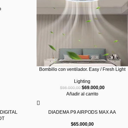
o
Bombillo con ventilador. Easy / Fresh Light
Lighting
$
69.000,00
$
98.000,00
Añadir al carrito
DIGITAL
DIADEMA P9 AIRPODS MAX AA
DT
$
65.000,00