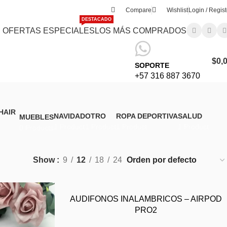
Compare
Wishlist
Login / Regist
DESTACADO
OFERTAS ESPECIALES
LOS MÁS COMPRADOS
$
0,
SOPORTE
+57 316 887 3670
Advanced Variable products wit
Products variations colors and images 
additional plugins.
NAVIDAD
OTRO
ROPA DEPORTIVA
SALUD
MUEBLES
e products with swatches
1 Product
1 Product
1 Product
1 Product
0 Products
View More
 colors and images without any
tional plugins.
Show
9
12
18
24
View More
AUDIFONOS INALAMBRICOS – AIRPOD
PRO2