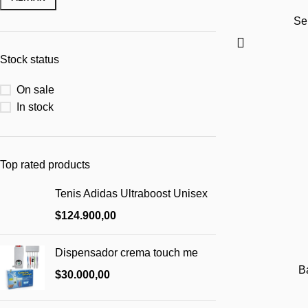
With background
Infinit sc
Se
Category description
Load mor
Header overlap
Stock status
Infinit scrolling
On sale
Load more button
COLOR
In stock
Top rated products
Tenis Adidas Ultraboost Unisex
$
124.900,00
Dispensador crema touch me
B
$
30.000,00
TALLA