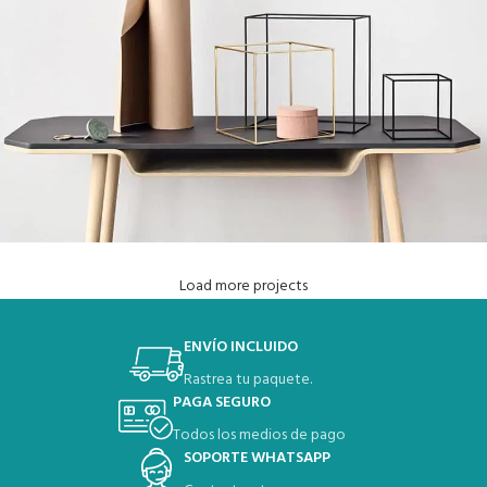
Load more projects
Leo uteu ullamcorper
Kitchen
ENVÍO INCLUIDO
Rastrea tu paquete.
PAGA SEGURO
Todos los medios de pago
SOPORTE WHATSAPP