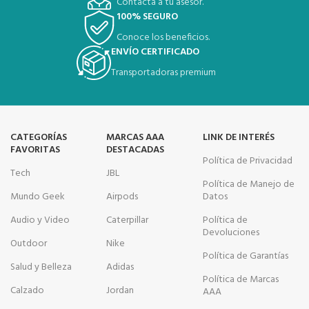
Contacta a tu asesor.
100% SEGURO
Conoce los beneficios.
ENVÍO CERTIFICADO
Transportadoras premium
CATEGORÍAS
MARCAS AAA
LINK DE INTERÉS
FAVORITAS
DESTACADAS
Política de Privacidad
Tech
JBL
Política de Manejo de
Mundo Geek
Airpods
Datos
Audio y Video
Caterpillar
Política de
Devoluciones
Outdoor
Nike
Política de Garantías
Salud y Belleza
Adidas
Política de Marcas
Calzado
Jordan
AAA