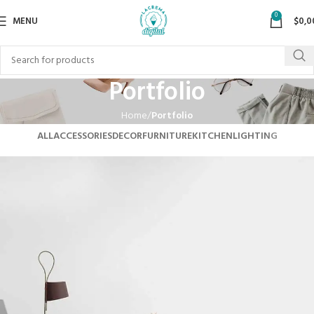
0
MENU
$
0,0
Portfolio
Home
Portfolio
ALL
ACCESSORIES
DECOR
FURNITURE
KITCHEN
LIGHTING