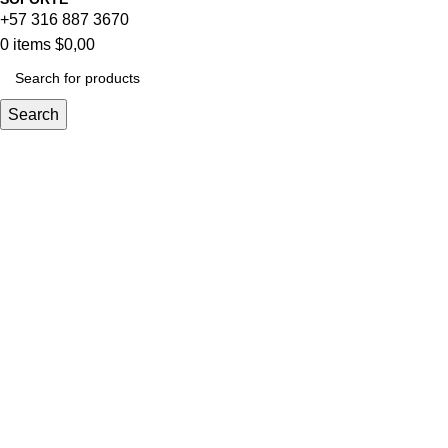
+57 316 887 3670
0
items
$
0,00
Search
Kitchen
Home
Kitchen
Suspendisse quam at vestibulum
Kitchen