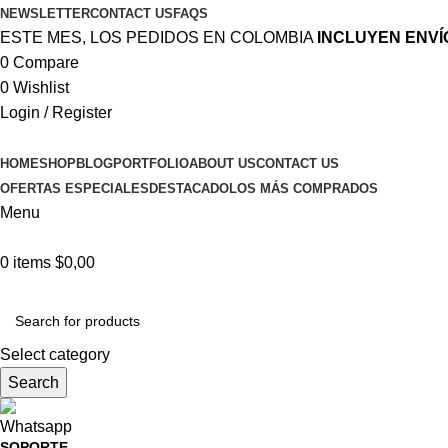
NEWSLETTER
CONTACT US
FAQS
ESTE MES, LOS PEDIDOS EN COLOMBIA
INCLUYEN ENVÍ
0
Compare
0
Wishlist
Login / Register
HOME
SHOP
BLOG
PORTFOLIO
ABOUT US
CONTACT US
OFERTAS ESPECIALES
DESTACADO
LOS MÁS COMPRADOS
Menu
0
items
$
0,00
Browse Categories
Select category
Search
SOPORTE