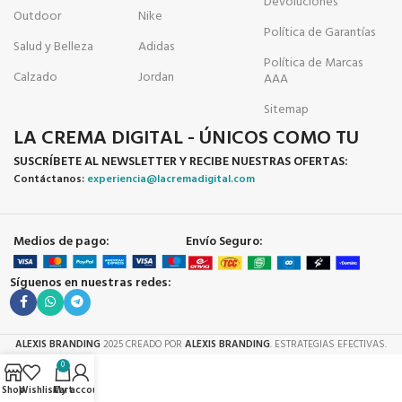
Devoluciones
Outdoor
Nike
Política de Garantías
Salud y Belleza
Adidas
Política de Marcas
Calzado
Jordan
AAA
Sitemap
LA CREMA DIGITAL - ÚNICOS COMO TU
SUSCRÍBETE AL NEWSLETTER Y RECIBE NUESTRAS OFERTAS:
Contáctanos:
experiencia@lacremadigital.com
Medios de pago:
Envío Seguro:
Síguenos en nuestras redes:
ALEXIS BRANDING
2025 CREADO POR
ALEXIS BRANDING
. ESTRATEGIAS EFECTIVAS.
0
Shop
Wishlist
Cart
My account