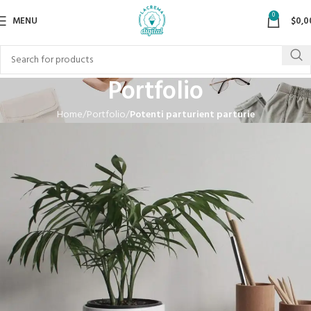
0
MENU
$
0,0
Portfolio
Home
Portfolio
Potenti parturient parturie