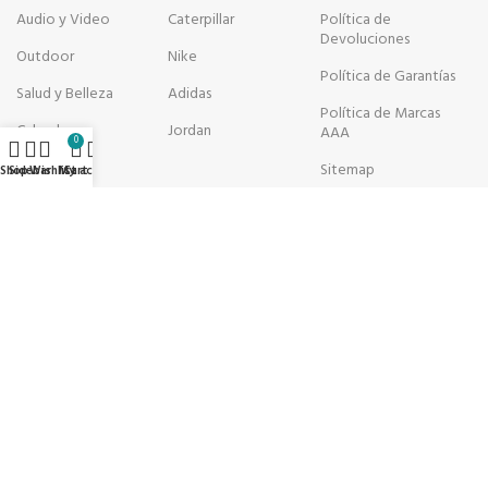
Audio y Video
Caterpillar
Política de
Devoluciones
Outdoor
Nike
Política de Garantías
Salud y Belleza
Adidas
Política de Marcas
Calzado
Jordan
AAA
0
Sitemap
Shop
Sidebar
Wishlist
My account
Cart
LA CREMA DIGITAL - ÚNICOS COMO TU
SUSCRÍBETE AL NEWSLETTER Y RECIBE NUESTRAS OFERTAS:
Contáctanos:
experiencia@lacremadigital.com
Medios de pago:
Envío Seguro:
Síguenos en nuestras redes:
ALEXIS BRANDING
2025 CREADO POR
ALEXIS BRANDING
. ESTRATEGIAS EFECTIVAS.